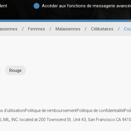
dent
Accéder aux fonctions de messagerie avancé
aisiennes
/
Femmes
/
Malaisiennes
/
Célibataires
/
Cou
Rouge
s d’utilisation
Politique de remboursement
Politique de confidentialité
Pol
IL MIL, INC. located at 200 Townsend St., Unit 43, San Francisco CA 94