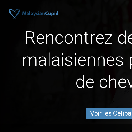
Rencontrez 
malaisiennes 
de che
Voir les Céliba