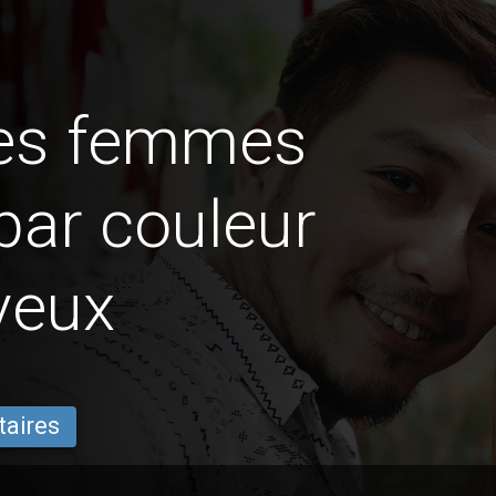
des femmes
par couleur
veux
taires