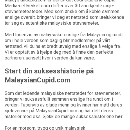
Media-nettverket som drifter over 30 anerkjente nisje-
stevnemøtesteder. Med som ønske om å koble sammen
enslige overalt, bringer vi deg et nettsted som utelukkende
tar seg av autentiske malaysiske stevnemøter.
Med tusenvis av malaysiske enslige fra Malaysia og rundt
om i hele verden som daglig blir medlemmer på vårt
nettsted, vil du ha et bredt utvalg med enslige å velge fra.
Vi er opptatt av å hjelpe deg med å finne den perfekte
partneren, uansett hvor i verden du kan være.
Start din suksesshistorie på
MalaysianCupid.com
Som det ledende malaysiske nettstedet for stevnemøter,
bringer vi suksessfullt sammen enslige fra rundt om i
verden. Tusenvis av glade menn og kvinner har møtt deres
sjelevenner på MalaysianCupid.com og har delt deres
historier med oss. Sjekk de mange suksesshistoriene
her
.
For en morsom, trygg og unik malaysisk