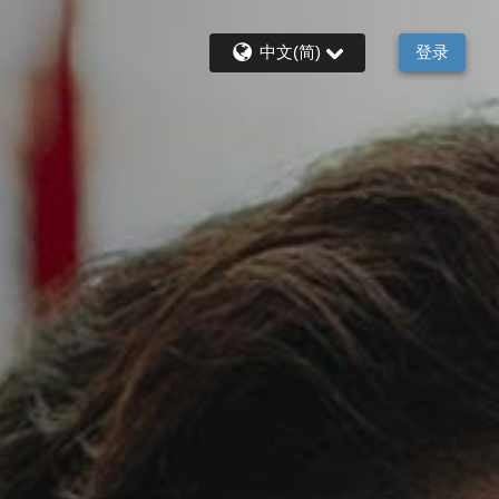
中文(简)
登录