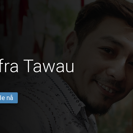
fra Tawau
le nå