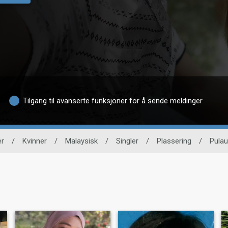
Tilgang til avanserte funksjoner for å sende meldinger
r
/
Kvinner
/
Malaysisk
/
Singler
/
Plassering
/
Pulau