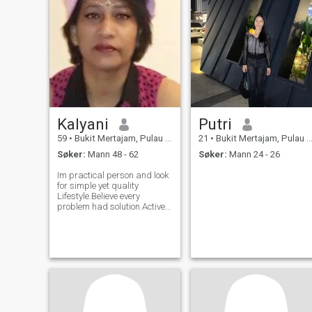
Kalyani
Putri
59
•
Bukit Mertajam, Pulau Pinang, Malaysia
21
•
Bukit Mertajam, Pulau Pinang, Malaysia
Søker:
Mann 48 - 62
Søker:
Mann 24 - 26
Im practical person and look
for simple yet quality
Lifestyle.Believe every
problem had solution.Active
on sosial work too.life is too
short to enjoyed.Be positif
and open- mind set.Have fun
Humor in everyday .love
everyone as its God
language.