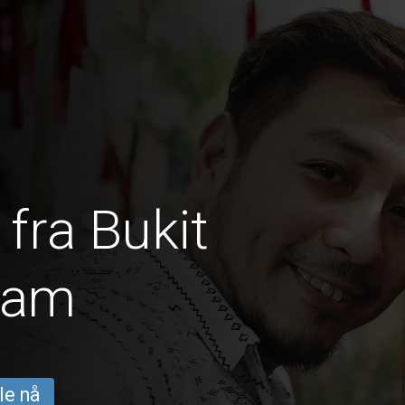
fra Bukit
jam
le nå