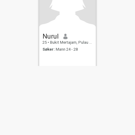
Nurul
25
•
Bukit Mertajam, Pulau Pinang, Malaysia
Søker:
Mann 24 - 28
njer for
Personvernerklæring
Retningslinjer for
informasjonskapsler