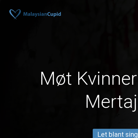
Møt Kvinner 
Merta
Let blant sing