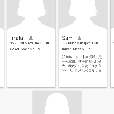
malar
Sam
36
•
Bukit Mertajam, Pulau Pinang, Malaysia
73
•
Bukit Mertajam, Pulau Pinang, Malaysia
Søker:
Mann 37 - 69
Søker:
Mann 63 - 77
我今年73岁，来自槟城，是
一位寡妇。孩子们都已经长
大，我现在过着简单而独立
的生活。性格温和善良，喜
欢安静，也懂得享受生活中
的小确幸。平时喜欢种花种
草和旅行，在大自然中感到
特别放松与快乐。