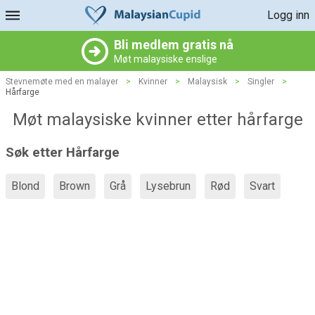
Logg inn
Bli medlem gratis nå
Møt malaysiske enslige
Stevnemøte med en malayer
>
Kvinner
>
Malaysisk
>
Singler
>
Hårfarge
Møt malaysiske kvinner etter hårfarge
Søk etter Hårfarge
Blond
Brown
Grå
Lysebrun
Rød
Svart