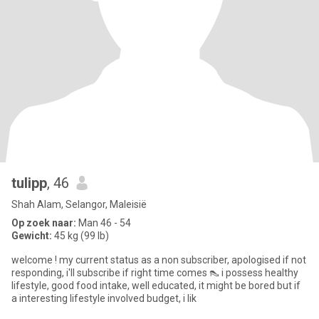
tulipp
, 46
Shah Alam, Selangor, Maleisië
Op zoek naar:
Man 46 - 54
Gewicht:
45 kg (99 lb)
welcome ! my current status as a non subscriber, apologised if not
responding, i'll subscribe if right time comes 👠 i possess healthy
lifestyle, good food intake, well educated, it might be bored but if
a interesting lifestyle involved budget, i lik