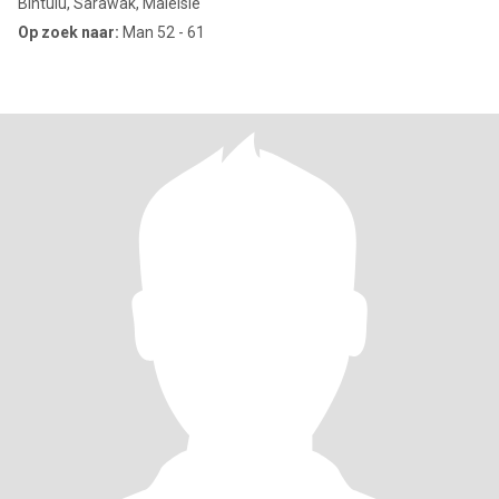
Bintulu, Sarawak, Maleisië
Op zoek naar:
Man 52 - 61