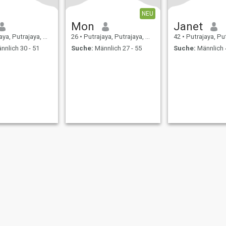
NEU
Mon
Janet
, Putrajaya, Malaysia
26
•
Putrajaya, Putrajaya, Malaysia
42
•
Putrajaya, Putrajay
nnlich 30 - 51
Suche:
Männlich 27 - 55
Suche:
Männlich 
ungen
Rückerstattungsrichtlinien
Datenschutzerklärung
Cookie Richtlinie
D