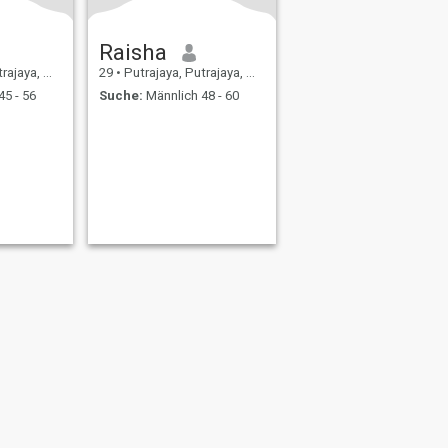
Raisha
a, Malaysia
29
•
Putrajaya, Putrajaya, Malaysia
45 - 56
Suche:
Männlich 48 - 60
ating Sicherheit
Inhaltsübersicht
Community-Richtlinien