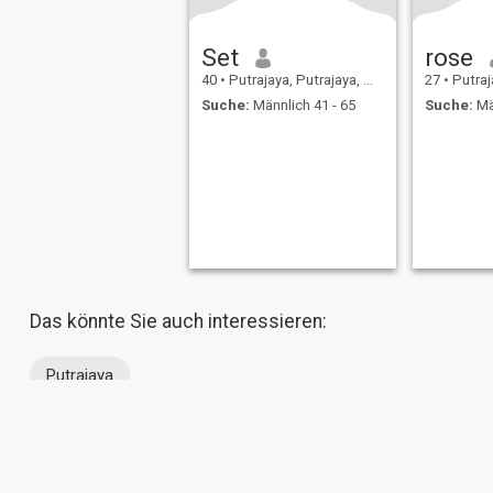
Set
rose
40
•
Putrajaya, Putrajaya, Malaysia
27
•
Putrajaya
Suche:
Männlich 41 - 65
Suche:
Mä
Das könnte Sie auch interessieren:
Putrajaya
Über uns
Kontakt
Erfolgsgeschichten
Nutzungsbeding