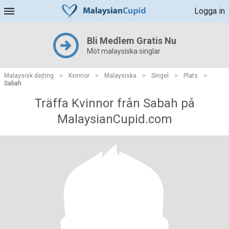
Logga in
Bli Medlem Gratis Nu
Möt malaysiska singlar
Malaysisk dejting
>
Kvinnor
>
Malaysiska
>
Singel
>
Plats
>
Sabah
Träffa Kvinnor från Sabah på
MalaysianCupid.com