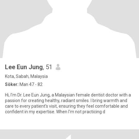
Lee Eun Jung
, 51
Kota, Sabah, Malaysia
Söker:
Man 47 - 82
Hi, I'm Dr. Lee Eun Jung, a Malaysian female dentist doctor with a
passion for creating healthy, radiant smiles. I bring warmth and
care to every patient's visit, ensuring they feel comfortable and
confident in my expertise. When I'm not practicing d