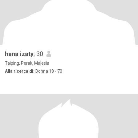
hana izaty
, 30
Taiping, Perak, Malesia
Alla ricerca di:
Donna 18 - 70