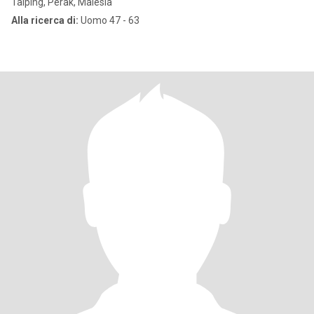
Taiping, Perak, Malesia
Alla ricerca di:
Uomo 47 - 63