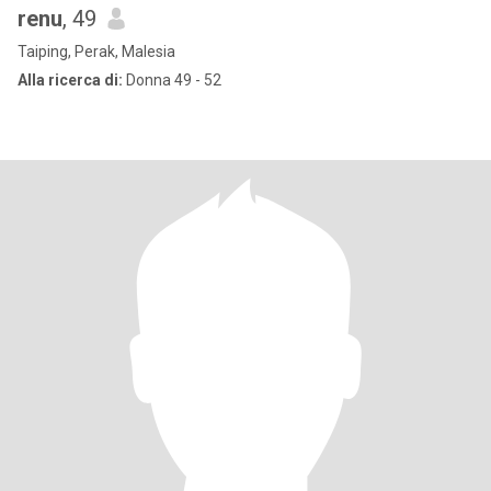
renu
, 49
Taiping, Perak, Malesia
Alla ricerca di:
Donna 49 - 52