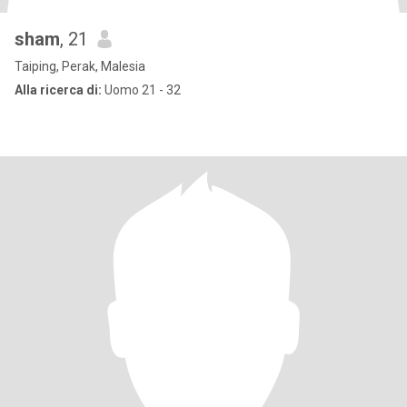
sham
, 21
Taiping, Perak, Malesia
Alla ricerca di:
Uomo 21 - 32