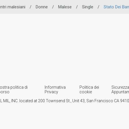
ntri malesiani
/
Donne
/
Malese
/
Single
/
Stato Dei Ba
ostra politica di
Informativa
Politica dei
Sicurezza
borso
Privacy
cookie
Appuntam
IL MIL, INC. located at 200 Townsend St., Unit 43, San Francisco CA 94