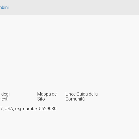
mbini
 degli
Mappa del
Linee Guida della
enti
Sito
Comunità
107, USA, reg. number 5529030.